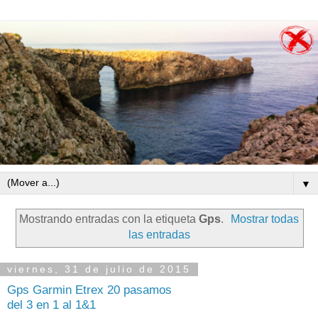
▼
Mostrando entradas con la etiqueta
Gps
.
Mostrar todas
las entradas
viernes, 31 de julio de 2015
Gps Garmin Etrex 20 pasamos
del 3 en 1 al 1&1