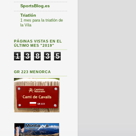
SportsBlog.es
Triatlón
1 mes para la triatlón de
la Vila
PÁGINAS VISTAS EN EL
ÚLTIMO MES "2019"
1
3
8
3
5
GR 223 MENORCA