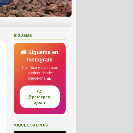
SÍGUEME
📸 Sígueme en
Instagram
Trail, bici y aventuras
outdoor desde
Barcelona 🏔️
👉
@perezpere
zjoan
MIQUEL SALINAS