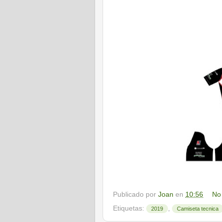
Publicado por
Joan
en
10:56
No
Etiquetas:
,
2019
Camiseta tecnica