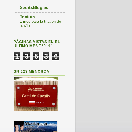
SportsBlog.es
Triatlón
1 mes para la triatlón de
la Vila
PÁGINAS VISTAS EN EL
ÚLTIMO MES "2019"
1
3
5
3
6
GR 223 MENORCA