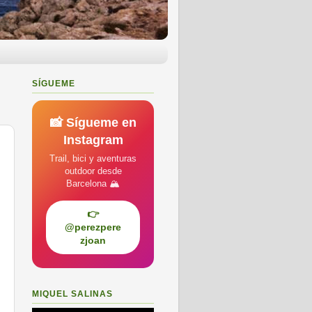
SÍGUEME
📸 Sígueme en
Instagram
Trail, bici y aventuras
outdoor desde
Barcelona 🏔️
👉
@perezpere
zjoan
MIQUEL SALINAS