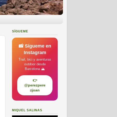
SÍGUEME
📸 Sígueme en
Instagram
Trail, bici y aventuras
outdoor desde
Barcelona 🏔️
👉
@perezpere
zjoan
MIQUEL SALINAS