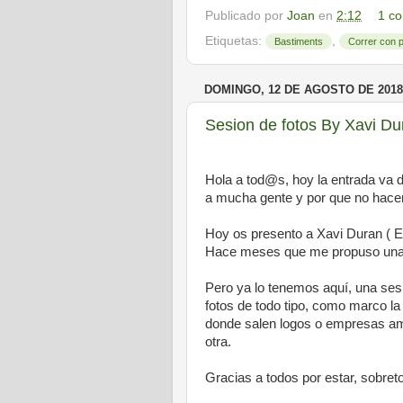
Publicado por
Joan
en
2:12
1 co
Etiquetas:
,
Bastiments
Correr con 
DOMINGO, 12 DE AGOSTO DE 2018
Sesion de fotos By Xavi Du
Hola a tod@s, hoy la entrada va d
a mucha gente y por que no hacer
Hoy os presento a Xavi Duran ( E
Hace meses que me propuso una c
Pero ya lo tenemos aquí, una sesi
fotos de todo tipo, como marco la
donde salen logos o empresas am
otra.
Gracias a todos por estar, sobret