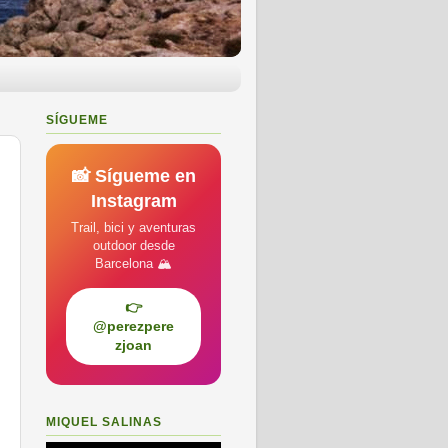
SÍGUEME
📸 Sígueme en
Instagram
Trail, bici y aventuras
outdoor desde
Barcelona 🏔️
👉
@perezpere
zjoan
MIQUEL SALINAS