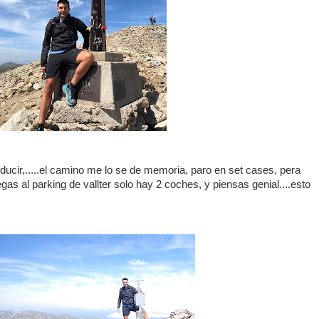
ucir,.....el camino me lo se de memoria, paro en set cases, pera
egas al parking de vallter solo hay 2 coches, y piensas genial....esto