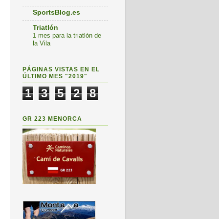
SportsBlog.es
Triatlón
1 mes para la triatlón de
la Vila
PÁGINAS VISTAS EN EL
ÚLTIMO MES "2019"
1
3
5
2
8
GR 223 MENORCA