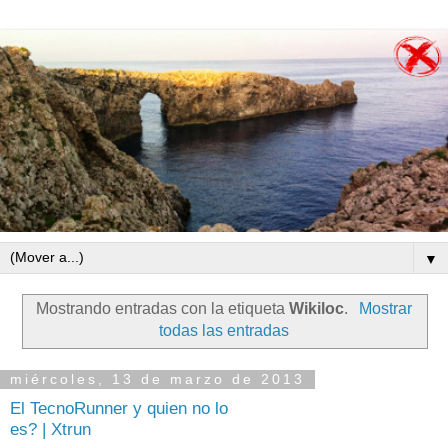
▼
Mostrando entradas con la etiqueta
Wikiloc
.
Mostrar
todas las entradas
miércoles, 13 de marzo de 2013
El TecnoRunner y quien no lo
es? | Xtrun