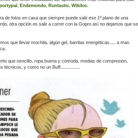
portypal
,
Endemondo
,
Runtastic
,
Wikiloc
.
a de fotos en casa que siempre puede salir ese 1º plano de una
rdo, otra opción es salir a correr con la Gopro así no dejamos que se
emos que llevar mochila, algún gel, barritas energéticas..... a mas
ica.
erto que sencillo, ropa buena y cómoda, medias de compresión,
 técnicos, y como no un Buff................