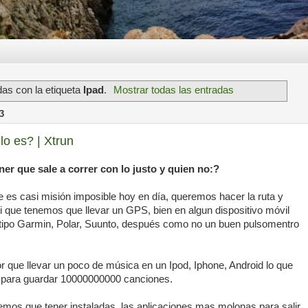
as con la etiqueta
Ipad
.
Mostrar todas las entradas
3
lo es? | Xtrun
er que sale a correr con lo justo y quien no:?
le es casi misión imposible hoy en día, queremos hacer la ruta y
i que tenemos que llevar un GPS, bien en algun dispositivo móvil
ro tipo Garmin, Polar, Suunto, después como no un buen pulsomentro
 que llevar un poco de música en un Ipod, Iphone, Android lo que
. para guardar 10000000000 canciones.
emos que tener instaladas, las aplicaciones mas molonas para salir