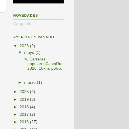
NOVEDADES
s
Cargando...
AYER YA ES PASADO
▼
2026
(2)
▼
mayo
(1)
🏃 Carreras
popularesCastaRun
2026: 10km, polvo,
...
►
marzo
(1)
►
2025
(2)
►
2019
(3)
►
2018
(4)
►
2017
(2)
►
2016
(27)