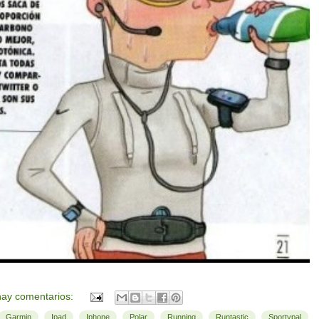
ay comentarios:
,
,
,
,
,
,
,
Garmin
Ipad
Iphone
Polar
Running
Runtastic
Sportypal