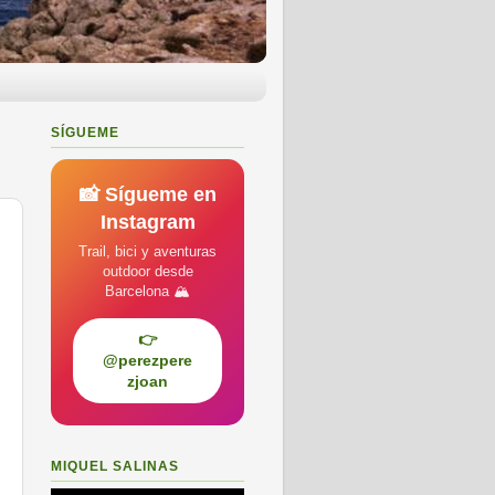
SÍGUEME
📸 Sígueme en
Instagram
Trail, bici y aventuras
outdoor desde
Barcelona 🏔️
👉
@perezpere
zjoan
MIQUEL SALINAS