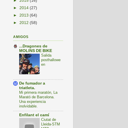
►
2015
(16)
►
2014
(27)
►
2013
(64)
►
2012
(58)
AMIGOS
...Dragones de
MOLINS DE BIKE
Salida
posthallowe
en
De fumador a
triatleta.
Mi primera maratón, La
Marató de Barcelona.
Una experiencia
inolvidable.
Enfilant el camí
Ciutat de
Lleida-STM