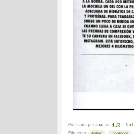
Publicado por
Joan
en
4:22
No h
Etiquetas:
,
,
Android
Endemondo