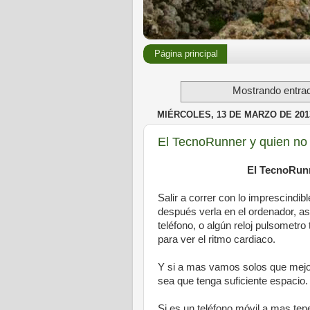
Página principal
Mostrando entrad
MIÉRCOLES, 13 DE MARZO DE 201
El TecnoRunner y quien no 
El TecnoRunn
Salir a correr con lo imprescindib
después verla en el ordenador, as
teléfono, o algún reloj pulsomet
para ver el ritmo cardiaco.
Y si a mas vamos solos que mejor
sea que tenga suficiente espacio
Si es un teléfono móvil a mas ten