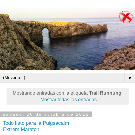
▼
Mostrando entradas con la etiqueta
Trail Runnung
.
Mostrar todas las entradas
sábado, 20 de octubre de 2012
Todo listo para la Puigsacalm
Extrem Maraton