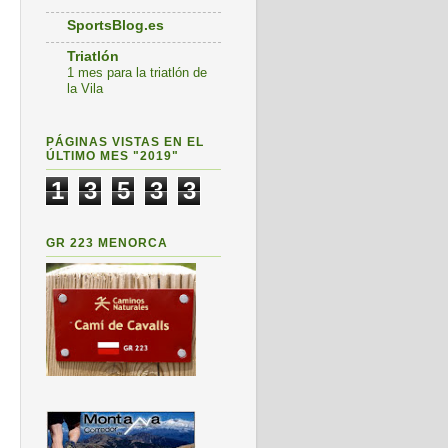
SportsBlog.es
Triatlón
1 mes para la triatlón de
la Vila
PÁGINAS VISTAS EN EL
ÚLTIMO MES "2019"
1
3
5
3
3
GR 223 MENORCA