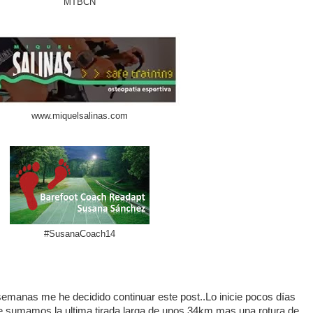
MTBCN
www.miquelsalinas.com
#SusanaCoach14
manas me he decidido continuar este post..Lo inicie pocos días
de sumamos la ultima tirada larga de unos 34km mas una rotura de