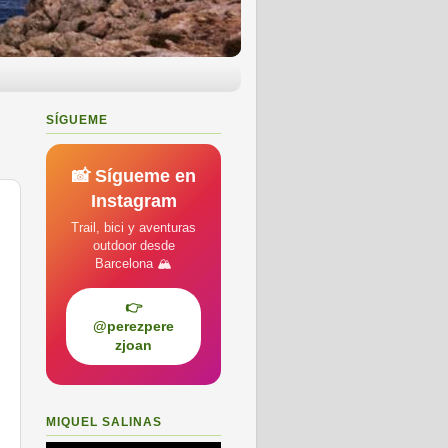
SÍGUEME
📸 Sígueme en
Instagram
Trail, bici y aventuras
outdoor desde
Barcelona 🏔️
👉
@perezpere
zjoan
MIQUEL SALINAS