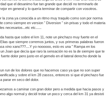
erdad que el desanimo fue tan grande que decidí no terminarlo de
ejor en general y lo quería terminar de compartir con vosotros.
por la zona ya conocida a un ritmo muy traquilo como son por norma
e como siempre en version " Diversion " sin prisas y todo el materia
s necesarios...etc etc......
rtida hasta que sobre el km 11, note un pinchazo muy fuerte en el
Elias que siempre corremos juntos, y sus primeras palabras fueron
sa xino xano???....Y yo noooooo, esto es una " Rampa en los
 un Joan que decía que raro la sensación no es la de siempre que te
 fuerte dolor pero justo en el gemelo en el lateral derecho donde la
run run de los dolores que no hacemos caso ya que no son super
 panificada y sobre el km 28 zassss, entonces si que el pinchazo fue
a parar en seco del dolor.
ezamos a caminar con gran dolor pero a medida que hacia pasos y
omo algo normal y decidí trotar un poco y cerca del km 31 ya desisti