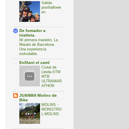
Salida
posthallowe
en
De fumador a
triatleta.
Mi primera maratón, La
Marató de Barcelona.
Una experiencia
inolvidable.
Enfilant el camí
Ciutat de
Lleida-STM
MTB
ULTRAMAR
ATHON
JUANMA Molins de
Bike
MOLINS -
MONISTRO
L-MOLINS