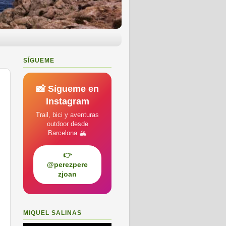
SÍGUEME
📸 Sígueme en
Instagram
Trail, bici y aventuras
outdoor desde
Barcelona 🏔️
👉
@perezpere
zjoan
MIQUEL SALINAS