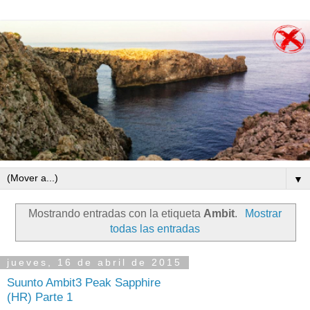
▼
Mostrando entradas con la etiqueta
Ambit
.
Mostrar
todas las entradas
jueves, 16 de abril de 2015
Suunto Ambit3 Peak Sapphire
(HR) Parte 1