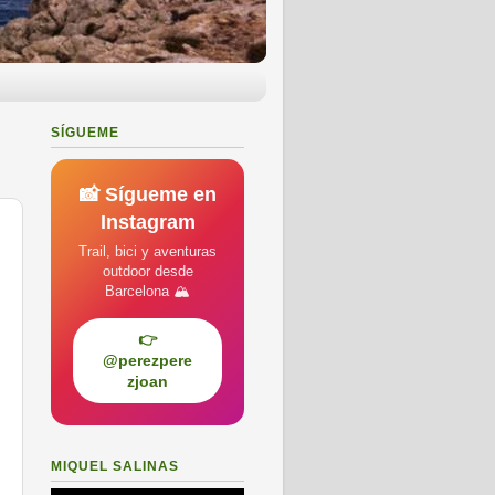
SÍGUEME
📸 Sígueme en
Instagram
Trail, bici y aventuras
outdoor desde
Barcelona 🏔️
👉
@perezpere
zjoan
MIQUEL SALINAS