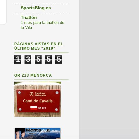
SportsBlog.es
Triatlón
1 mes para la triatlón de
la Vila
s
PÁGINAS VISTAS EN EL
ÚLTIMO MES "2019"
1
3
5
5
5
GR 223 MENORCA