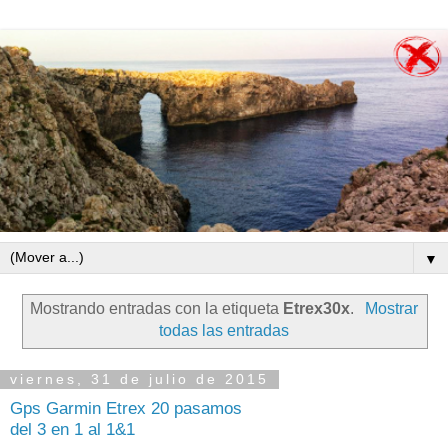
▼
Mostrando entradas con la etiqueta
Etrex30x
.
Mostrar
todas las entradas
viernes, 31 de julio de 2015
Gps Garmin Etrex 20 pasamos
del 3 en 1 al 1&1