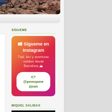
SÍGUEME
📸 Sígueme en
Instagram
Trail, bici y aventuras
outdoor desde
Barcelona 🏔️
👉
@perezpere
zjoan
MIQUEL SALINAS