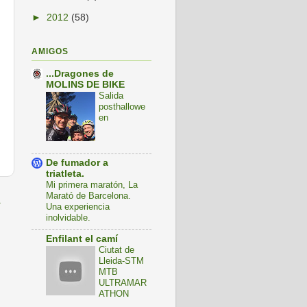
►
2012
(58)
AMIGOS
...Dragones de
MOLINS DE BIKE
Salida
posthallowe
en
De fumador a
triatleta.
Mi primera maratón, La
Marató de Barcelona.
a
Una experiencia
inolvidable.
Enfilant el camí
Ciutat de
Lleida-STM
MTB
ULTRAMAR
ATHON