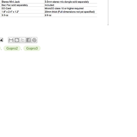
,
,
Gopro2
Gopro3