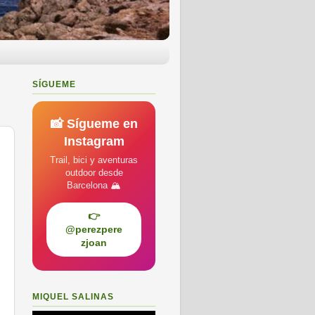
SÍGUEME
📸 Sígueme en
Instagram
Trail, bici y aventuras
outdoor desde
Barcelona 🏔️
👉
@perezpere
zjoan
MIQUEL SALINAS