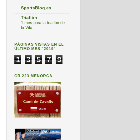
SportsBlog.es
Triatlón
1 mes para la triatlón de
la Vila
PÁGINAS VISTAS EN EL
ÚLTIMO MES "2019"
1
3
5
7
9
GR 223 MENORCA