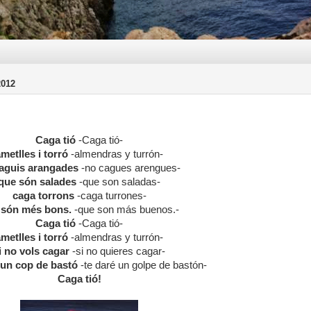
012
Caga tió
-Caga tió-
metlles i torró
-almendras y turrón-
aguis arangades
-no cagues arengues-
que són salades
-que son saladas-
caga torrons
-caga turrones-
 són més bons.
-que son más buenos.-
Caga tió
-Caga tió-
metlles i torró
-almendras y turrón-
i no vols cagar
-si no quieres cagar-
 un cop de bastó
-te daré un golpe de bastón-
Caga tió!