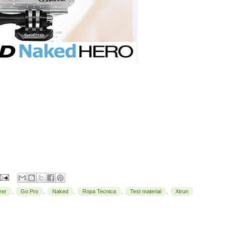
,
,
,
,
,
rer
Go Pro
Naked
Ropa Tecnica
Test material
Xtrun