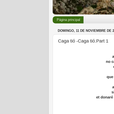
Página principal
DOMINGO, 11 DE NOVIEMBRE DE 2
Caga tió -Caga tió.Part 1
a
no c
que
a
s
et donaré