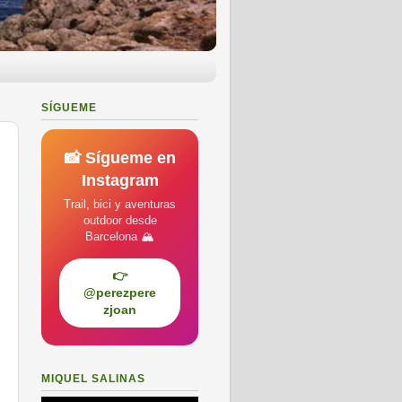
SÍGUEME
📸 Sígueme en
Instagram
Trail, bici y aventuras
outdoor desde
Barcelona 🏔️
👉
@perezpere
zjoan
MIQUEL SALINAS