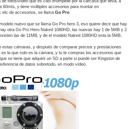
 fotos/vídeo que es casi irrompible por la carcasa que lleva, a
 60mts, y tiene múltiples accesorios para montar en
etc etc de accesorios, se llama
Go Pro
l modelo nuevo que se llama Go Pro hero 3, eso quiere decir que hay
hay otra Go Pro Hero Naked 1080HD, las nuevas hay 1 de 5MB y 2
existen las de 11MB, y de el modelo Naked 1080HD esta la 5MB.
 estas cámaras, y después de comparar precios y prestaciones
es la que solo es la cámara, y tu te compras los accesorios que
que se tiene que adquirir un SD a parte si puede ser Kingston de
ransferencia de datos sobretodo, en modo vídeo.