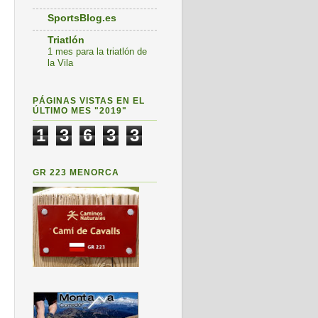
SportsBlog.es
Triatlón
1 mes para la triatlón de
la Vila
PÁGINAS VISTAS EN EL
ÚLTIMO MES "2019"
1
3
6
3
3
GR 223 MENORCA