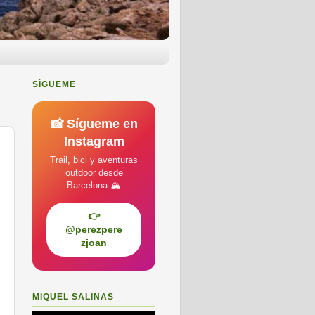
SÍGUEME
📸 Sígueme en
Instagram
Trail, bici y aventuras
outdoor desde
Barcelona 🏔️
👉
@perezpere
zjoan
MIQUEL SALINAS