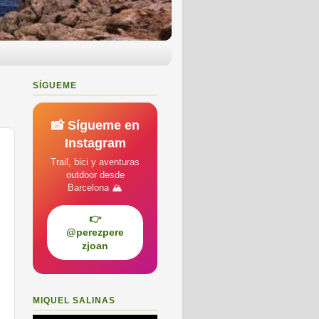
SÍGUEME
📸 Sígueme en
Instagram
Trail, bici y aventuras
outdoor desde
Barcelona 🏔️
👉
@perezpere
zjoan
MIQUEL SALINAS