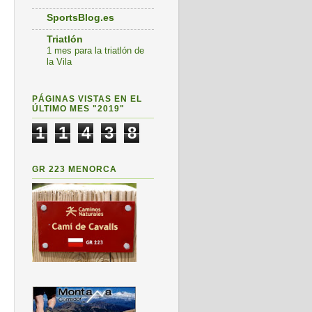
SportsBlog.es
Triatlón
1 mes para la triatlón de
la Vila
PÁGINAS VISTAS EN EL
ÚLTIMO MES "2019"
1
1
4
3
8
GR 223 MENORCA