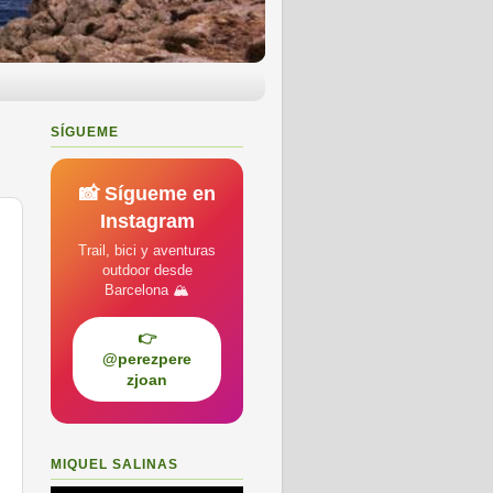
SÍGUEME
📸 Sígueme en
Instagram
Trail, bici y aventuras
outdoor desde
Barcelona 🏔️
👉
@perezpere
zjoan
MIQUEL SALINAS