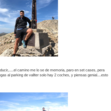
ucir,.....el camino me lo se de memoria, paro en set cases, pera
egas al parking de vallter solo hay 2 coches, y piensas genial....esto