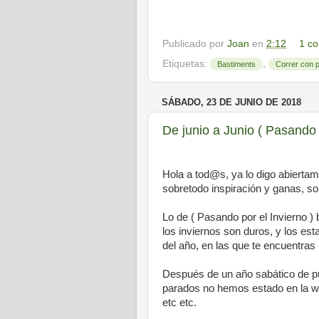
Publicado por
Joan
en
2:12
1 co
Etiquetas:
,
Bastiments
Correr con 
SÁBADO, 23 DE JUNIO DE 2018
De junio a Junio ( Pasando 
Hola a tod@s, ya lo digo abiertam
sobretodo inspiración y ganas, so
Lo de ( Pasando por el Invierno 
los inviernos son duros, y los 
del año, en las que te encuentras 
Después de un año sabático de pu
parados no hemos estado en la we
etc etc.