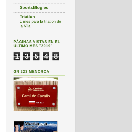
SportsBlog.es
Triatlón
1 mes para la triatlón de
la Vila
PÁGINAS VISTAS EN EL
ÚLTIMO MES "2019"
1
3
5
4
8
GR 223 MENORCA