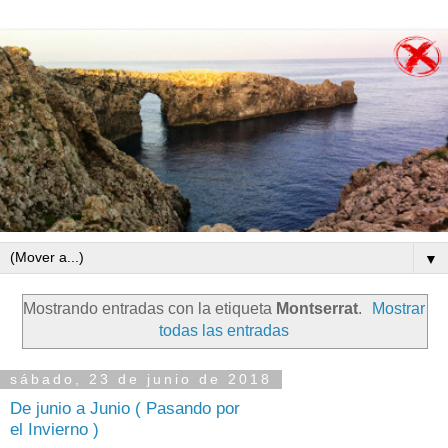
▼
Mostrando entradas con la etiqueta
Montserrat
.
Mostrar
todas las entradas
sábado, 23 de junio de 2018
De junio a Junio ( Pasando por
el Invierno )