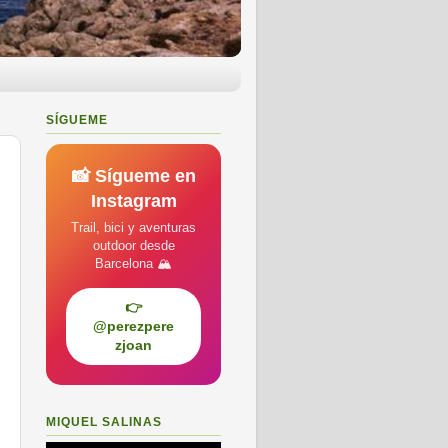
SÍGUEME
📸 Sígueme en
Instagram
Trail, bici y aventuras
outdoor desde
Barcelona 🏔️
👉
@perezpere
zjoan
MIQUEL SALINAS