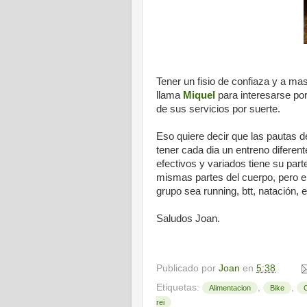
Tener un fisio de confiaza y a ma
llama
Miquel
para interesarse po
de sus servicios por suerte.
Eso quiere decir que las pautas 
tener cada dia un entreno diferen
efectivos y variados tiene su part
mismas partes del cuerpo, pero en
grupo sea running, btt, natación, etc
Saludos Joan.
Publicado por
Joan
en
5:38
Etiquetas:
,
,
Alimentacion
Bike
rei