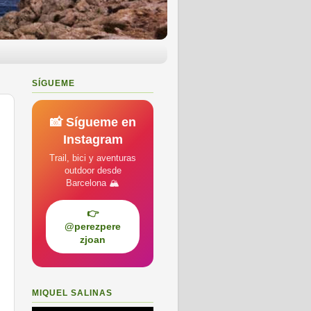
SÍGUEME
📸 Sígueme en
Instagram
Trail, bici y aventuras
outdoor desde
Barcelona 🏔️
👉
@perezpere
zjoan
MIQUEL SALINAS