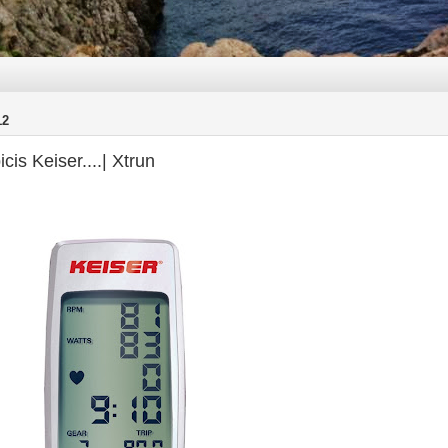
12
cis Keiser....| Xtrun