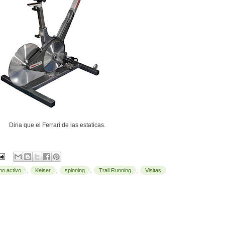
Diria que el Ferrari de las estaticas.
,
,
,
,
no activo
Keiser
spinning
Trail Running
Visitas