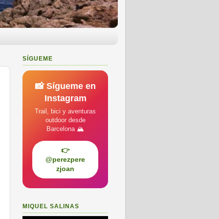
SÍGUEME
📸 Sígueme en
Instagram
Trail, bici y aventuras
outdoor desde
Barcelona 🏔️
👉
@perezpere
zjoan
MIQUEL SALINAS