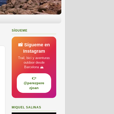
SÍGUEME
📸 Sígueme en
Instagram
Trail, bici y aventuras
outdoor desde
Barcelona 🏔️
👉
@perezpere
zjoan
MIQUEL SALINAS