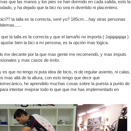
mas que las manos y los pies se han dormido en cada salida, esto la
do, y ha dejado que la bici no sea ni divertido ni placentero.
ici?? la talla es la correcta, seré yo? 185cm....hay otras personas
lemas......
ue la talla es la correcta y que el tamaño no importa ( Jajajajajaja )
 ajustar bien la bici a mi persona, es la opción mas lógica.
do me decante por la que mas gente me recomendó, y mas imputs
sionales y mas casos de éxito.
es que no tengo ni puta idea de bicis, ni de regular asiento, ni calas,
 mas allá de la altura, con esto tengo que decir que
Biomecánico, he aprendido muchas cosas sobre la puesta a punto de
o para intentar mejorar todo lo que que me has implementado en