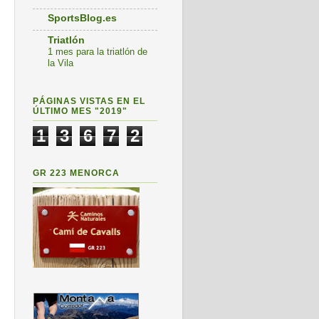
SportsBlog.es
Triatlón
1 mes para la triatlón de
la Vila
PÁGINAS VISTAS EN EL
ÚLTIMO MES "2019"
1
3
6
7
2
GR 223 MENORCA