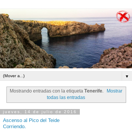
▼
Mostrando entradas con la etiqueta
Tenerife
.
Mostrar
todas las entradas
jueves, 14 de julio de 2016
Ascenso al Pico del Teide
Corriendo.