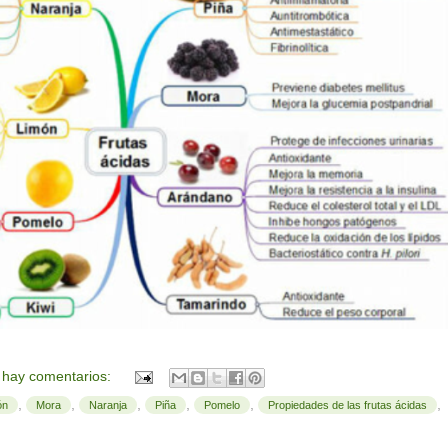
 hay comentarios:
,
,
,
,
,
,
ón
Mora
Naranja
Piña
Pomelo
Propiedades de las frutas ácidas