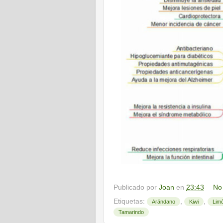
Publicado por
Joan
en
23:43
No
Etiquetas:
,
,
Arándano
Kiwi
Lim
Tamarindo