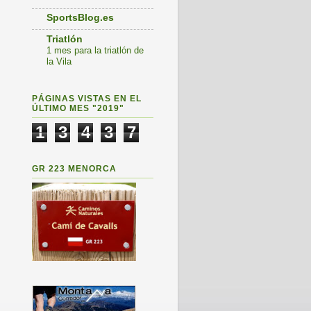
SportsBlog.es
Triatlón
1 mes para la triatlón de
la Vila
PÁGINAS VISTAS EN EL
ÚLTIMO MES "2019"
1
3
4
3
7
GR 223 MENORCA