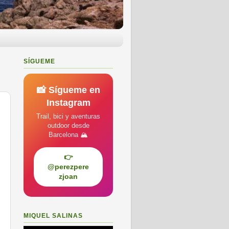
SÍGUEME
📸 Sígueme en
Instagram
Trail, bici y aventuras
outdoor desde
Barcelona 🏔️
👉
@perezpere
zjoan
MIQUEL SALINAS