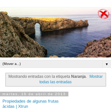
▼
Mostrando entradas con la etiqueta
Naranja
.
Mostrar
todas las entradas
martes, 16 de abril de 2013
Propiedades de algunas frutas
ácidas | Xtrun