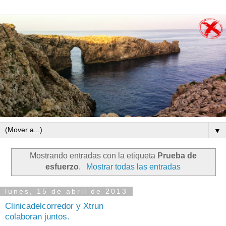
▼
Mostrando entradas con la etiqueta
Prueba de
esfuerzo
.
Mostrar todas las entradas
lunes, 15 de abril de 2013
Clinicadelcorredor y Xtrun
colaboran juntos.