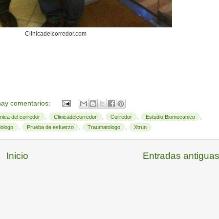
Clinicadelcorredor.com
ay comentarios:
,
,
,
,
inica del corredor
Clinicadelcorredor
Corredor
Estudio Biomecanico
,
,
,
ologo
Prueba de esfuerzo
Traumatologo
Xtrun
Inicio
Entradas antigua