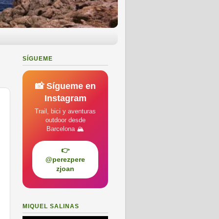
SÍGUEME
📸 Sígueme en
Instagram
Trail, bici y aventuras
outdoor desde
Barcelona 🏔️
👉
@perezpere
zjoan
MIQUEL SALINAS