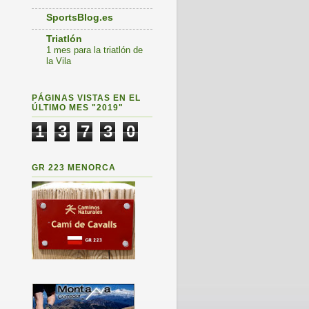
SportsBlog.es
Triatlón
1 mes para la triatlón de
la Vila
PÁGINAS VISTAS EN EL
ÚLTIMO MES "2019"
1
3
7
3
0
GR 223 MENORCA