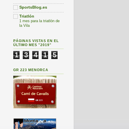
SportsBlog.es
Triatlón
1 mes para la triatlón de
la Vila
PÁGINAS VISTAS EN EL
ÚLTIMO MES "2019"
1
3
4
1
5
GR 223 MENORCA