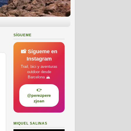
SÍGUEME
📸 Sígueme en
Instagram
Trail, bici y aventuras
outdoor desde
Barcelona 🏔️
👉
@perezpere
zjoan
MIQUEL SALINAS