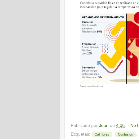
Publicado por
Joan
en
4:06
No h
Etiquetas:
,
,
Calmbres
Confusion