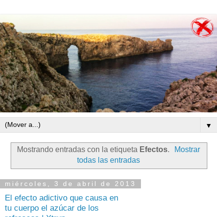
▼
Mostrando entradas con la etiqueta
Efectos
.
Mostrar
todas las entradas
miércoles, 3 de abril de 2013
El efecto adictivo que causa en
tu cuerpo el azúcar de los