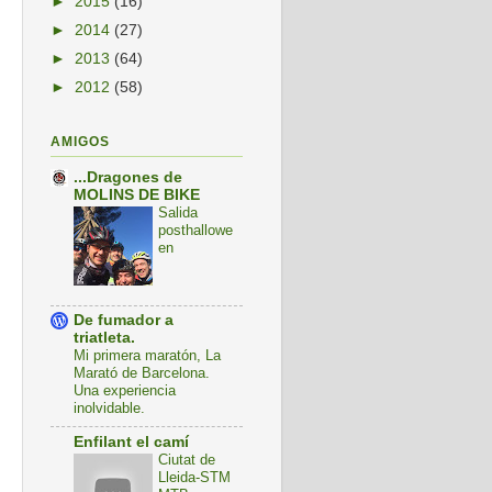
►
2015
(16)
►
2014
(27)
►
2013
(64)
►
2012
(58)
AMIGOS
...Dragones de
MOLINS DE BIKE
Salida
posthallowe
en
De fumador a
triatleta.
Mi primera maratón, La
Marató de Barcelona.
Una experiencia
inolvidable.
Enfilant el camí
Ciutat de
Lleida-STM