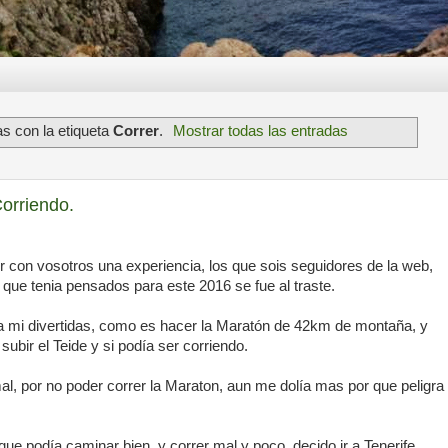
s con la etiqueta
Correr
.
Mostrar todas las entradas
Corriendo.
 con vosotros una experiencia, los que sois seguidores de la web,
 que tenia pensados para este 2016 se fue al traste.
a mi divertidas, como es hacer la Maratón de 42km de montaña, y
ubir el Teide y si podía ser corriendo.
l, por no poder correr la Maraton, aun me dolía mas por que peligra
e podía caminar bien, y correr mal y poco, decido ir a Tenerife