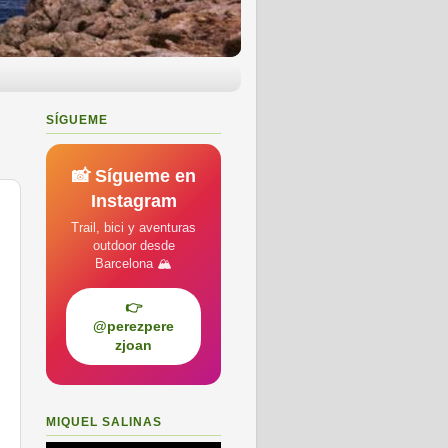
SÍGUEME
📸 Sígueme en
Instagram
Trail, bici y aventuras
outdoor desde
Barcelona 🏔️
👉
@perezpere
zjoan
MIQUEL SALINAS