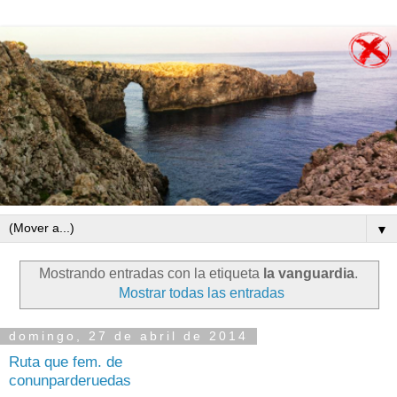
▼
Mostrando entradas con la etiqueta
la vanguardia
.
Mostrar todas las entradas
domingo, 27 de abril de 2014
Ruta que fem. de
conunparderuedas