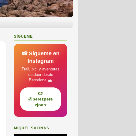
SÍGUEME
📸 Sígueme en
Instagram
Trail, bici y aventuras
outdoor desde
Barcelona 🏔️
👉
@perezpere
zjoan
MIQUEL SALINAS