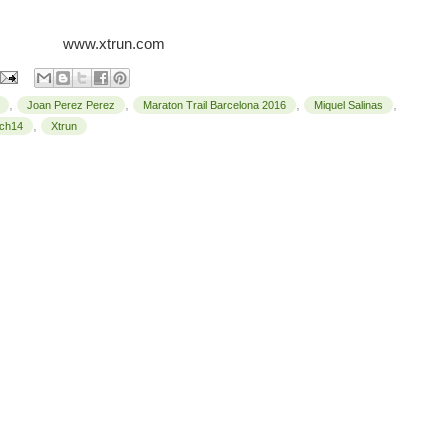
www.xtrun.com
,
,
,
,
Joan Perez Perez
Maraton Trail Barcelona 2016
Miquel Salinas
,
ch14
Xtrun