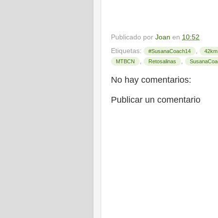
Publicado por
Joan
en
10:52
Etiquetas:
,
#SusanaCoach14
42km
,
,
MTBCN
Retosalinas
SusanaCoa
No hay comentarios:
Publicar un comentario