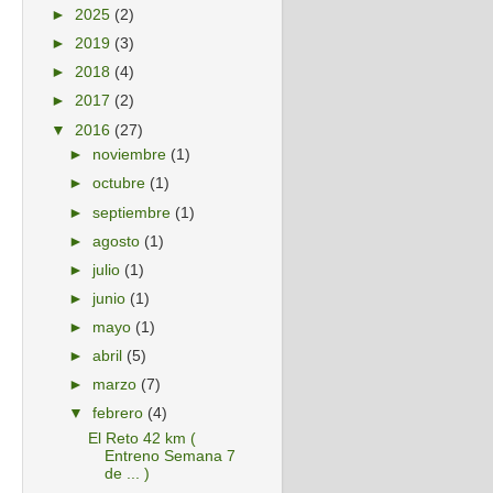
►
2025
(2)
►
2019
(3)
►
2018
(4)
►
2017
(2)
▼
2016
(27)
►
noviembre
(1)
►
octubre
(1)
►
septiembre
(1)
►
agosto
(1)
►
julio
(1)
►
junio
(1)
►
mayo
(1)
►
abril
(5)
►
marzo
(7)
▼
febrero
(4)
El Reto 42 km (
Entreno Semana 7
de ... )