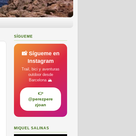
SÍGUEME
📸 Sígueme en
Instagram
Trail, bici y aventuras
outdoor desde
Barcelona 🏔️
👉
@perezpere
zjoan
MIQUEL SALINAS