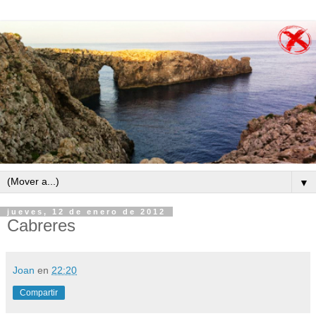
▼
jueves, 12 de enero de 2012
Cabreres
Joan
en
22:20
Compartir