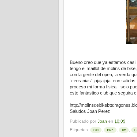
Bueno creo que ya estamos casi m
tengo el maillot de molins de bik
con la gente del open, la verda q
"cercanias" jajajajaja, con salid
proceso mi forma fisica " solo pu
este fantastico club que seguira cr
http://molinsdebikebttdragones.b
Saludos Joan Perez
Publicado por
Joan
en
10:09
Etiquetas:
,
,
,
Bici
Bike
btt
C