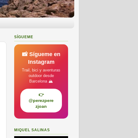
SÍGUEME
📸 Sígueme en
Instagram
Trail, bici y aventuras
outdoor desde
Barcelona 🏔️
👉
@perezpere
zjoan
MIQUEL SALINAS