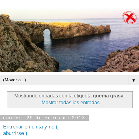
▼
Mostrando entradas con la etiqueta
quema grasa
.
Mostrar todas las entradas
martes, 29 de enero de 2013
Entrenar en cinta y no (
aburrirse )