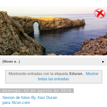
▼
Mostrando entradas con la etiqueta
Xduran
.
Mostrar
todas las entradas
domingo, 12 de agosto de 2018
Sesion de fotos By Xavi Duran
para Xtrun.com