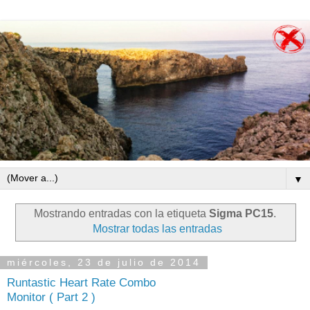
▼
Mostrando entradas con la etiqueta
Sigma PC15
.
Mostrar todas las entradas
miércoles, 23 de julio de 2014
Runtastic Heart Rate Combo
Monitor ( Part 2 )