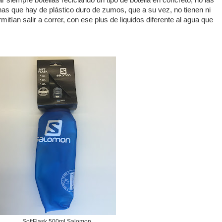
izar siempre botellas reciclando un tipo de botella en concreto, no las
unas que hay de plástico duro de zumos, que a su vez, no tienen ni
tían salir a correr, con ese plus de liquidos diferente al agua que
SoftFlask 500ml Salomon