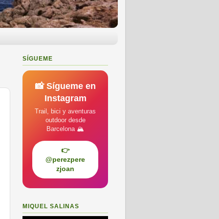
SÍGUEME
📸 Sígueme en
Instagram
Trail, bici y aventuras
outdoor desde
Barcelona 🏔️
👉
@perezpere
zjoan
MIQUEL SALINAS