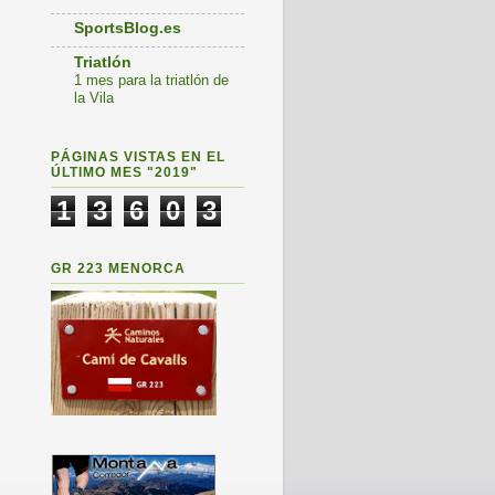
SportsBlog.es
Triatlón
1 mes para la triatlón de
la Vila
PÁGINAS VISTAS EN EL
ÚLTIMO MES "2019"
1
3
6
0
3
GR 223 MENORCA