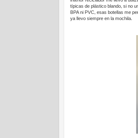
interior reciclador me llevó a util
típicas de plástico blando, si no 
BPA ni PVC, esas botellas me permi
ya llevo siempre en la mochila.