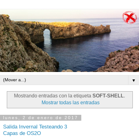
▼
Mostrando entradas con la etiqueta
SOFT-SHELL
.
Mostrar todas las entradas
lunes, 2 de enero de 2017
Salida Invernal Testeando 3
Capas de OS2O