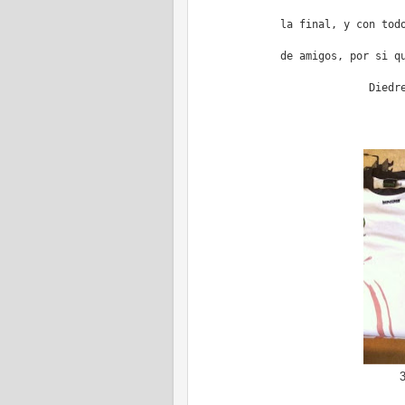
la final, y con tod
de amigos, por si q
Diedr
3