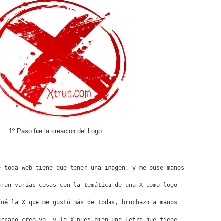
1º Paso fue la creacion del Logo.
e toda web tiene que tener una imagen, y me puse manos
aron varias cosas con la temática de una X como logo 
fué la X que me gustó más de todas, brochazo a manos
ercano creo yo, y la X pues bien una letra que tiene