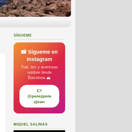
SÍGUEME
📸 Sígueme en
Instagram
Trail, bici y aventuras
outdoor desde
Barcelona 🏔️
👉
@perezpere
zjoan
MIQUEL SALINAS