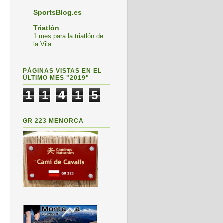
SportsBlog.es
Triatlón
1 mes para la triatlón de
la Vila
PÁGINAS VISTAS EN EL
ÚLTIMO MES "2019"
1
1
4
1
5
GR 223 MENORCA