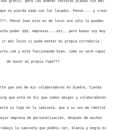
 son gratis, pero las buenas costuras planas sin mal 
que no pierda nada con los lavados. Pensé.....y crear
???. Pensé Joan esto es de locos eso sólo lo pueden
ucho poder $$$, empresas....etc., pero bueno soy muy 
 ir más lejos si pude montar mi propia correduría
uros.com y está funcionando bien, como no seré capaz
de hacer mi propia ropa???

rte que uno de mis colaboradores es Diedre, tienda
ning que está en Vic que somos amigos y colaboradores
está su logo en la camiseta, que a su vez me remitió
mejor empresa de personalización, después de muchos 
trabajo la camiseta que podéis ver, blanca y negra es