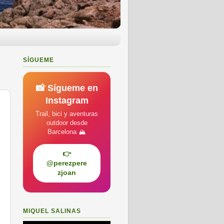
SÍGUEME
📸 Sígueme en
Instagram
Trail, bici y aventuras
outdoor desde
Barcelona 🏔️
👉
@perezpere
zjoan
MIQUEL SALINAS