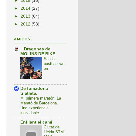
►
2015
(16)
►
2014
(27)
►
2013
(64)
►
2012
(58)
AMIGOS
...Dragones de
MOLINS DE BIKE
Salida
posthallowe
en
De fumador a
triatleta.
Mi primera maratón, La
Marató de Barcelona.
Una experiencia
inolvidable.
Enfilant el camí
Ciutat de
Lleida-STM