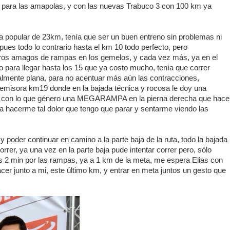
s para las amapolas, y con las nuevas Trabuco 3 con 100 km ya
ta popular de 23km, tenía que ser un buen entreno sin problemas ni
pues todo lo contrario hasta el km 10 todo perfecto, pero
eros amagos de rampas en los gemelos, y cada vez más, ya en el
o para llegar hasta los 15 que ya costo mucho, tenía que correr
otalmente plana, para no acentuar más aún las contracciones,
emisora km19 donde en la bajada técnica y rocosa le doy una
, con lo que género una MEGARAMPA en la pierna derecha que hace
a hacerme tal dolor que tengo que parar y sentarme viendo las
 y poder continuar en camino a la parte baja de la ruta, todo la bajada
rer, ya una vez en la parte baja pude intentar correr pero, sólo
os 2 min por las rampas, ya a 1 km de la meta, me espera Elias con
cer junto a mi, este último km, y entrar en meta juntos un gesto que