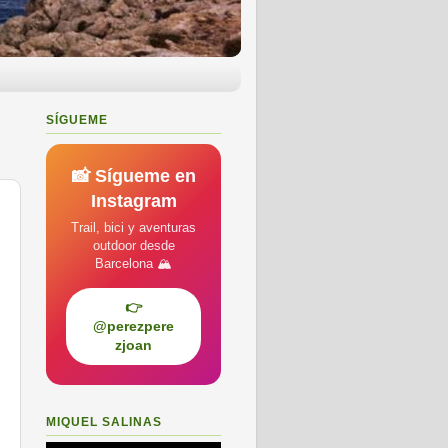
SÍGUEME
📸 Sígueme en
Instagram
Trail, bici y aventuras
outdoor desde
Barcelona 🏔️
👉
@perezpere
zjoan
MIQUEL SALINAS