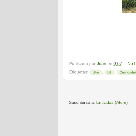
Publicado por
Joan
en
0:07
No h
Etiquetas:
,
,
Bike
btt
Cannondal
Suscribirse a:
Entradas (Atom)