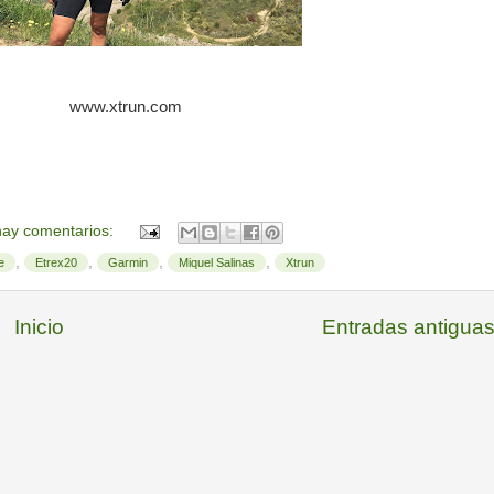
www.xtrun.com
ay comentarios:
,
,
,
,
e
Etrex20
Garmin
Miquel Salinas
Xtrun
Inicio
Entradas antigua