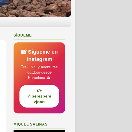
SÍGUEME
📸 Sígueme en
Instagram
Trail, bici y aventuras
outdoor desde
Barcelona 🏔️
👉
@perezpere
zjoan
MIQUEL SALINAS