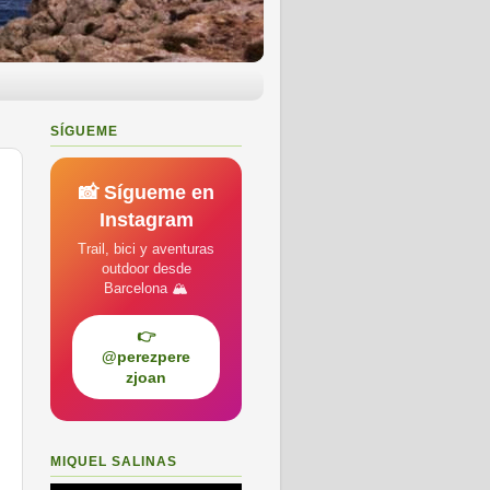
SÍGUEME
📸 Sígueme en
Instagram
Trail, bici y aventuras
outdoor desde
Barcelona 🏔️
👉
@perezpere
zjoan
MIQUEL SALINAS