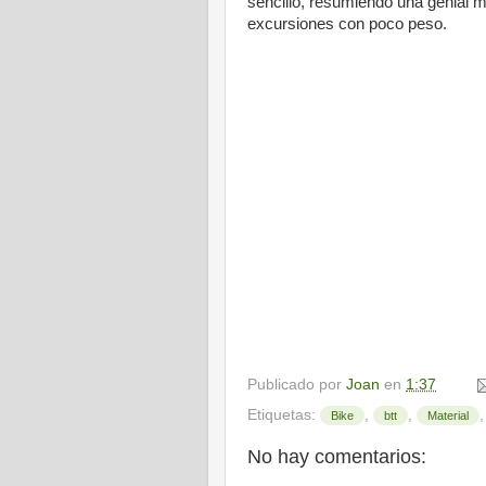
sencillo, resumiendo una genial 
excursiones con poco peso.
Publicado por
Joan
en
1:37
Etiquetas:
,
,
Bike
btt
Material
No hay comentarios: