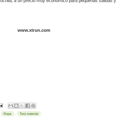
mochila, a un precio muy económico para pequeñas salidas y
www.xtrun.com
,
,
Ropa
Test material