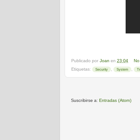
Publicado por
Joan
en
23:04
No
Etiquetas:
,
,
Security
System
T
Suscribirse a:
Entradas (Atom)