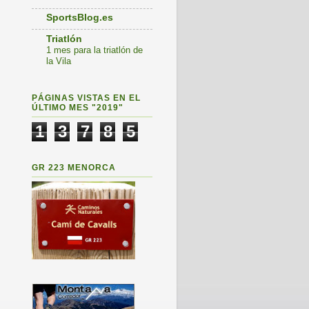
SportsBlog.es
Triatlón
1 mes para la triatlón de
la Vila
PÁGINAS VISTAS EN EL
ÚLTIMO MES "2019"
1
3
7
8
5
GR 223 MENORCA