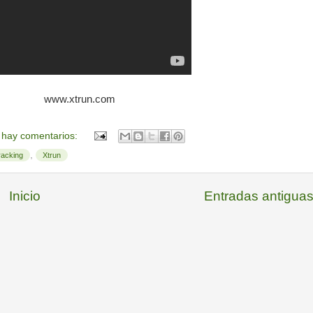
www.xtrun.com
 hay comentarios:
,
racking
Xtrun
Inicio
Entradas antigua