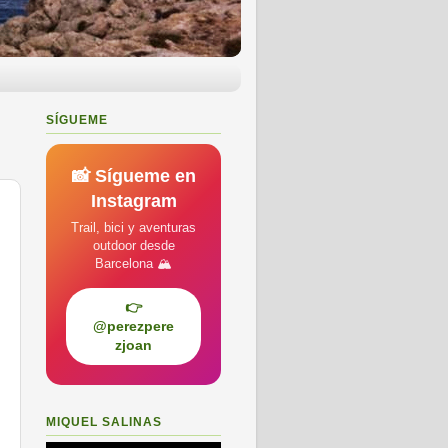
SÍGUEME
📸 Sígueme en
Instagram
Trail, bici y aventuras
outdoor desde
Barcelona 🏔️
👉
@perezpere
zjoan
MIQUEL SALINAS