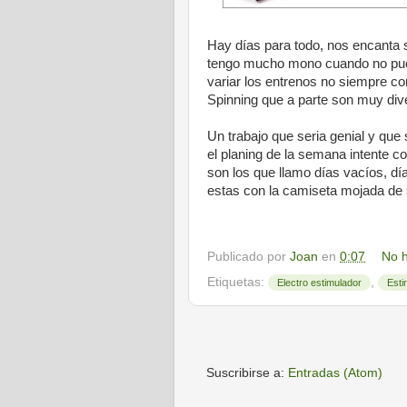
Hay días para todo, nos encanta 
tengo mucho mono cuando no puedo
variar los entrenos no siempre co
Spinning que a parte son muy diver
Un trabajo que seria genial y qu
el planing de la semana intente c
son los que llamo días vacíos, d
estas con la camiseta mojada de s
Publicado por
Joan
en
0:07
No h
Etiquetas:
,
Electro estimulador
Esti
Suscribirse a:
Entradas (Atom)