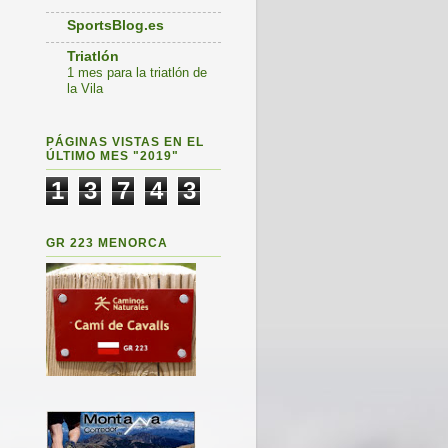
SportsBlog.es
Triatlón
1 mes para la triatlón de
la Vila
PÁGINAS VISTAS EN EL
ÚLTIMO MES "2019"
1
3
7
4
3
GR 223 MENORCA