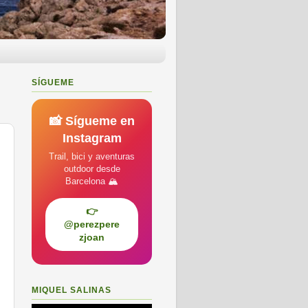
SÍGUEME
📸 Sígueme en
Instagram
Trail, bici y aventuras
outdoor desde
Barcelona 🏔️
👉
@perezpere
zjoan
MIQUEL SALINAS