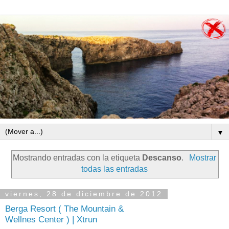
▼
Mostrando entradas con la etiqueta
Descanso
.
Mostrar
todas las entradas
viernes, 28 de diciembre de 2012
Berga Resort ( The Mountain &
Wellnes Center ) | Xtrun